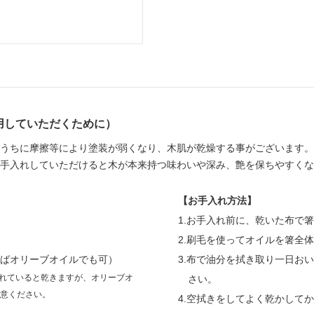
用していただくために）
うちに摩擦等により塗装が弱くなり、木肌が乾燥する事がございます。
手入れしていただけると木が本来持つ味わいや深み、艶を保ちやすくな
【お手入れ方法】
1.お手入れ前に、乾いた布で
2.刷毛を使ってオイルを箸全
ばオリーブオイルでも可）
3.布で油分を拭き取り一日お
れていると乾きますが、オリーブオ
さい。
意ください。
4.空拭きをしてよく乾かして