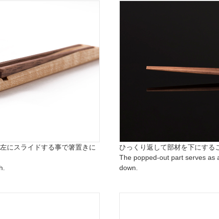
左にスライドする事で箸置きに
ひっくり返して部材を下にする
The popped-out part serves as a
h.
down.