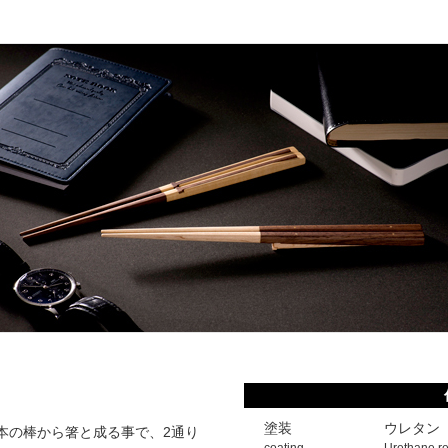
塗装
ウレタン
2本の棒から箸と成る事で、2通り