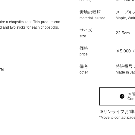
coating
Urethane re
素地の種類
メープル
material is used
Maple, Wal
uire a chopstick rest. This product can
 and two sticks for each chopsticks.
サイズ
22.5cm
size
価格
￥5,000
price
備考
特許番号：
other
Made in Ja
お
Cont
※サンライフお問
*Move to contact pag