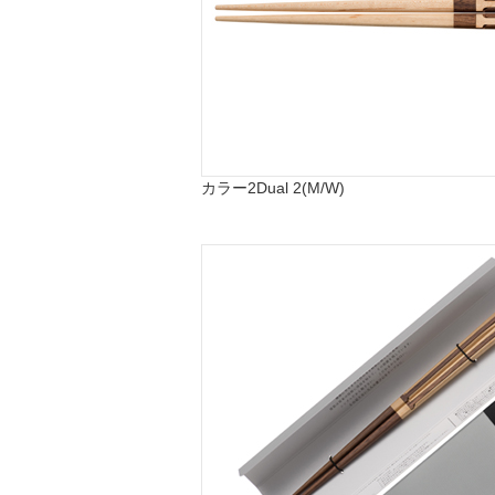
カラー2
Dual 2(M/W)